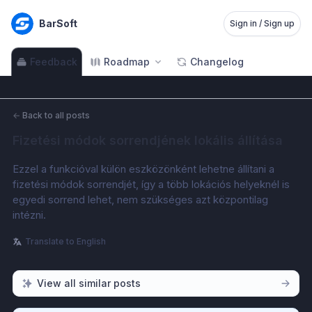
BarSoft
Sign in / Sign up
Feedback
Roadmap
Changelog
←
Back to all posts
Fizetési módok sorrendjének lokális állítása
Ezzel a funkcióval külön eszközönként lehetne állítani a 
fizetési módok sorrendjét, így a több lokációs helyeknél is 
egyedi sorrend lehet, nem szükséges azt központilag 
intézni.
Translate to English
View all similar posts