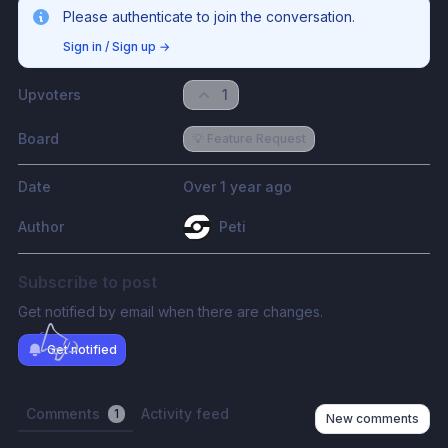
Please authenticate to join the conversation.
Sign in / Sign up
→
Upvoters
1
Board
💡 Feature Request
Date
Over 1 year ago
Author
Peti
Subscribe to post
Get notified by email when there are changes.
Get notified
Comments
Activity feed
1
New comments